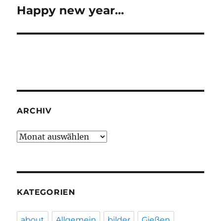
Happy new year…
Nächster
Beitrag:
ARCHIV
Archiv
KATEGORIEN
about
Allgemein
bilder
Gießen