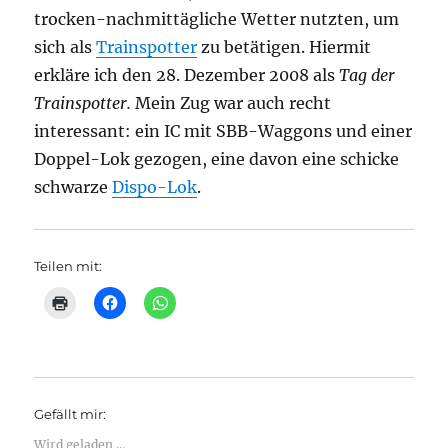
trocken-nachmittägliche Wetter nutzten, um
sich als
Trainspotter
zu betätigen. Hiermit
erkläre ich den 28. Dezember 2008 als
Tag der
Trainspotter.
Mein Zug war auch recht
interessant: ein IC mit SBB-Waggons und einer
Doppel-Lok gezogen, eine davon eine schicke
schwarze
Dispo-Lok
.
Teilen mit:
K
K
K
l
l
l
i
i
i
c
c
c
k
k
k
e
,
e
n
u
n
z
m
,
u
a
u
Gefällt mir:
m
u
m
A
f
a
u
F
u
Wird geladen …