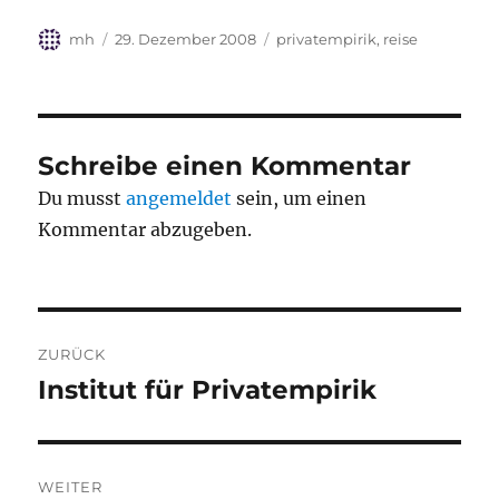
t
g
e
)
e
r
ö
g
Autor
Veröffentlicht
Kategorien
mh
29. Dezember 2008
privatempirik
,
reise
f
e
f
ö
am
n
f
e
f
t
n
)
e
t
)
Schreibe einen Kommentar
Du musst
angemeldet
sein, um einen
Kommentar abzugeben.
Beitragsnavigation
ZURÜCK
Institut für Privatempirik
Vorheriger
Beitrag:
WEITER