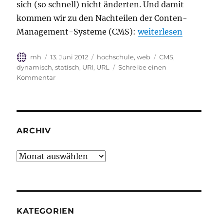
sich (so schnell) nicht änderten. Und damit
kommen wir zu den Nachteilen der Conten-
„Warum Content-Ma
Management-Systeme (CMS):
weiterlesen
Autor
Veröffentlicht
Kategorien
Schlagwörter
mh
13. Juni 2012
hochschule
,
web
CMS
,
am
dynamisch
,
statisch
,
URI
,
URL
Schreibe einen
zu
Kommentar
Warum
Content-
Management-
Systeme
gut
ARCHIV
und
schlecht
Archiv
sind
KATEGORIEN